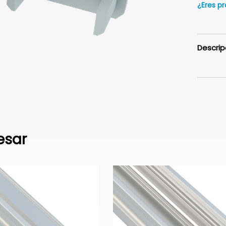
¿Eres pr
Descrip
esar