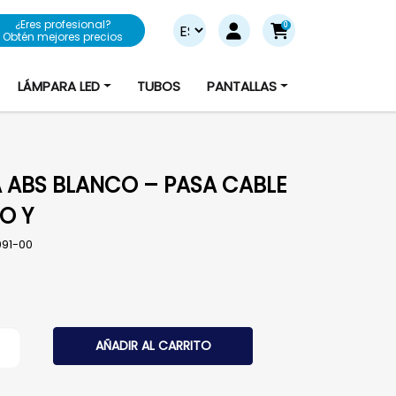
¿Eres profesional?
0
Obtén mejores precios
LÁMPARA LED
TUBOS
PANTALLAS
 ABS BLANCO – PASA CABLE
PO Y
091-00
BS BLANCO - PASA CABLE - TIPO Y cantidad
AÑADIR AL CARRITO