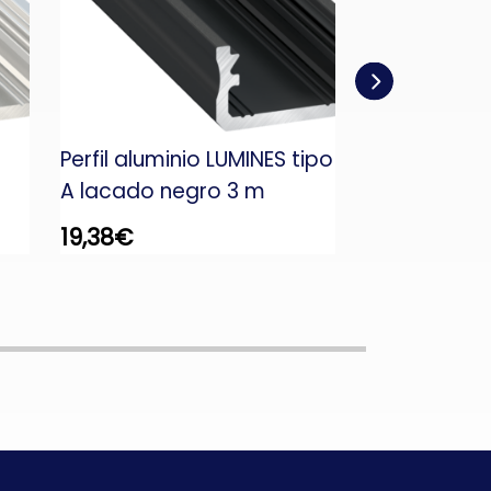
Perfil aluminio LUMINES tipo
Perfil alumi
A lacado negro 3 m
J lacado b
19,38
€
19,58
€