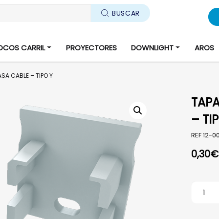
BUSCAR
OCOS CARRIL
PROYECTORES
DOWNLIGHT
AROS
SA CABLE – TIPO Y
TAPA
– TI
REF
12-0
0,30
€
TAPA A