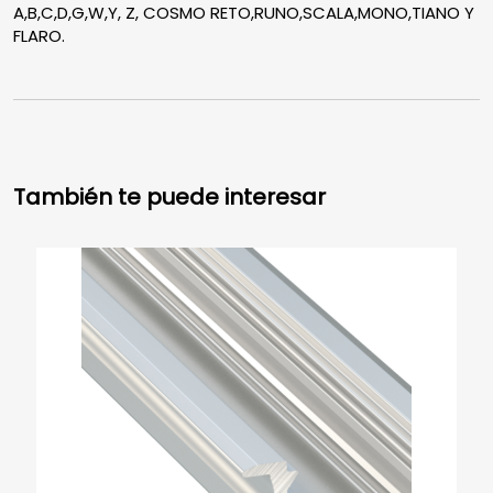
A,B,C,D,G,W,Y, Z, COSMO RETO,RUNO,SCALA,MONO,TIANO Y
FLARO.
También te puede interesar