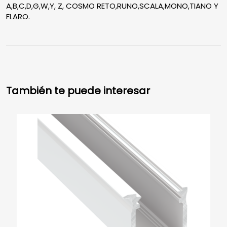
A,B,C,D,G,W,Y, Z, COSMO RETO,RUNO,SCALA,MONO,TIANO Y
FLARO.
También te puede interesar