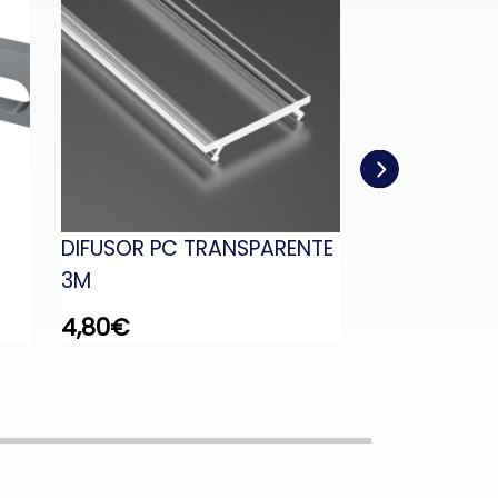
DIFUSOR PC TRANSPARENTE
DIFUSOR PC
3M
2M
4,80
€
3,80
€