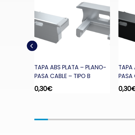
MINES
TAPA ABS PLATA – PLANO-
TAPA 
 m
PASA CABLE – TIPO B
PASA 
0,30
€
0,30