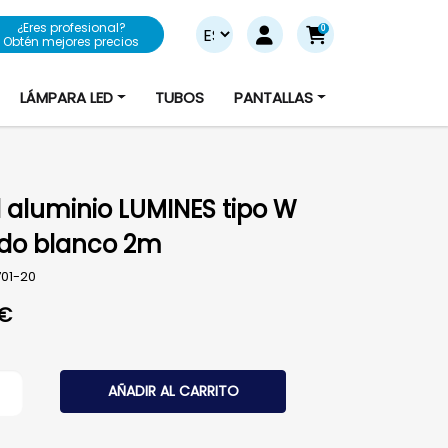
¿Eres profesional?
0
Obtén mejores precios
LÁMPARA LED
TUBOS
PANTALLAS
il aluminio LUMINES tipo W
do blanco 2m
701-20
€
aluminio LUMINES tipo W lacado blanco 2m cantidad
AÑADIR AL CARRITO