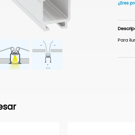
¿Eres pr
Descrip
Para il
esar