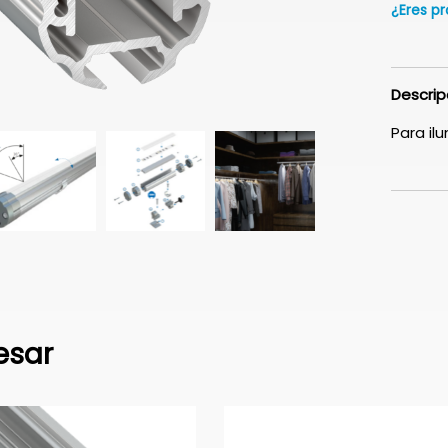
¿Eres pr
Descrip
Para il
esar