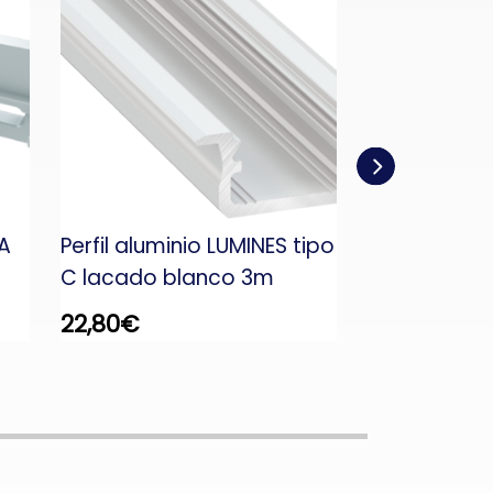
A
Perfil aluminio LUMINES tipo
Perfil alumi
C lacado blanco 3m
A – crudo 
22,80
€
11,66
€