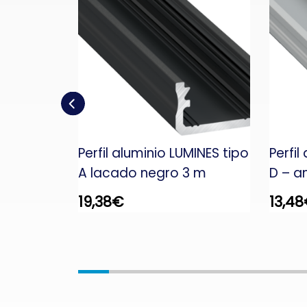
MINES tipo
Perfil aluminio LUMINES tipo
Perfil
A lacado negro 3 m
D – a
19,38
€
13,48