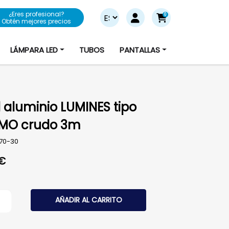
¿Eres profesional?
0
Obtén mejores precios
LÁMPARA LED
TUBOS
PANTALLAS
il aluminio LUMINES tipo
MO crudo 3m
170-30
€
 aluminio LUMINES tipo COSMO crudo 3m cantidad
AÑADIR AL CARRITO