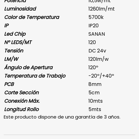
Potencia
10,5w/mt
Luminosidad
1260lm/mt
Color de Temperatura
5700k
IP
IP20
Led Chip
SANAN
Nº LEDS/MT
120
Tensión
DC 24v
LM/W
120lm/w
Ángulo de Apertura
120º
Temperatura de Trabajo
-20º/+40º
PCB
8mm
Corte Sección
5cm
Conexión Máx.
10mts
Longitud Rollo
5mts
Este producto dispone de una garantía de 3 años.