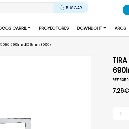
BUSCAR
OCOS CARRIL
PROYECTORES
DOWNLIGHT
AROS
MD5050 690lm/LED 8mm 3000k
TIRA
690
REF
505
7,26
€
TIRA L