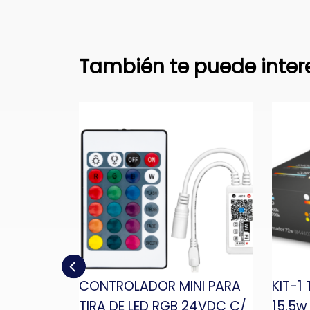
También te puede inter
 COB 320D
CONTROLADOR MINI PARA
KIT-1
5mts
TIRA DE LED RGB 24VDC C/
15.5w