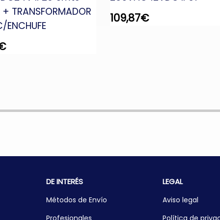
k + TRANSFORMADOR
109,87
€
C/ENCHUFE
€
DE INTERÉS
LEGAL
Métodos de Envío
Aviso legal
Profesionales
Política de priva