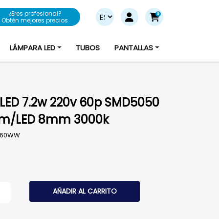
¿Eres profesional?
0
Obtén mejores precios
LÁMPARA LED
TUBOS
PANTALLAS
 LED 7.2w 220v 60p SMD5050
lm/LED 8mm 3000k
060WW
ED 7.2w 220v 60p SMD5050 690lm/LED 8mm 3000k cantid
AÑADIR AL CARRITO