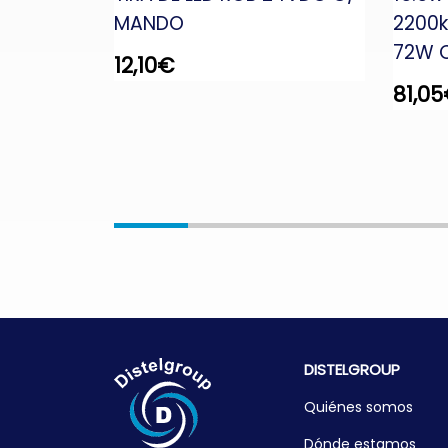
ORMADOR
MANDO
2200
72W 
12,10
€
81,05
DISTELGROUP
Quiénes somos
Dónde estamos