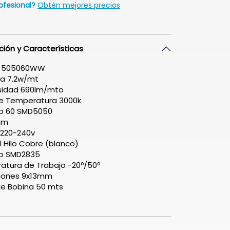
ofesional?
Obtén mejores precios
ción y Características
o 505060WW
ia 7.2w/mt
sidad 690lm/mto
de Temperatura 3000k
ip 60 SMD5050
mm
 220-240v
l Hilo Cobre (blanco)
ip SMD2835
tura de Trabajo -20º/50º
iones 9x13mm
je Bobina 50 mts