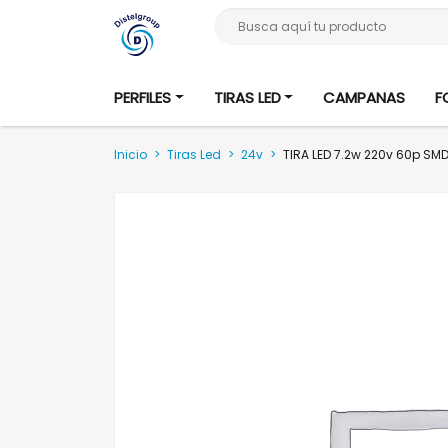
Busca aquí tu producto
PERFILES
TIRAS LED
CAMPANAS
F
Inicio
>
Tiras Led
>
24v
>
TIRA LED 7.2w 220v 60p S