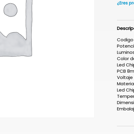
¿Eres pr
Descrip
Codig
Potenc
Lumino
Color 
Led Ch
PCB 8
Voltaje
Materia
Led Ch
Tempera
Dimens
Embala