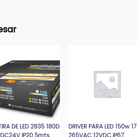
esar
 TIRA DE LED 2835 180D
DRIVER PARA LED 150w 1
 DC24V IP20 5mts
265VAC 12VDC IP67