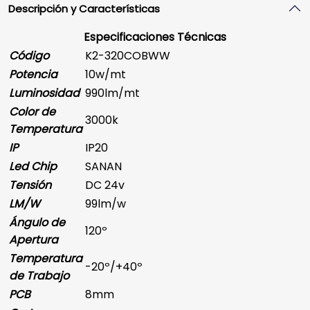
Descripción y Características
Especificaciones Técnicas
Código
K2-320COBWW
Potencia
10w/mt
Luminosidad
990lm/mt
Color de
3000k
Temperatura
IP
IP20
Led Chip
SANAN
Tensión
DC 24v
LM/W
99lm/w
Ángulo de
120º
Apertura
Temperatura
-20º/+40º
de Trabajo
PCB
8mm