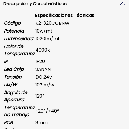
Descripción y Características
Especificaciones Técnicas
Código
K2-320COBNW
Potencia
10w/mt
Luminosidad
1020lm/mt
Color de
4000k
Temperatura
IP
IP20
Led Chip
SANAN
Tensión
DC 24v
LM/W
102lm/w
Ángulo de
120º
Apertura
Temperatura
-20º/+40º
de Trabajo
PCB
8mm