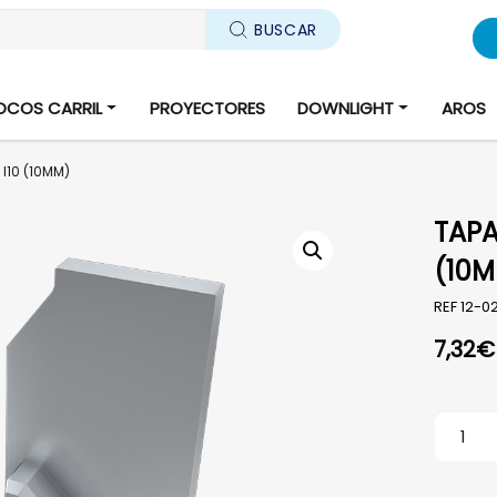
BUSCAR
OCOS CARRIL
PROYECTORES
DOWNLIGHT
AROS
 I10 (10MM)
TAPA
(10
REF
12-02
7,32
€
TAPA A