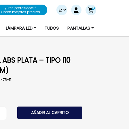
¿Eres profesional?
0
Obtén mejores precios
LÁMPARA LED
TUBOS
PANTALLAS
 ABS PLATA – TIPO I10
MM)
-75-11
BS PLATA - TIPO I10 (10MM) cantidad
AÑADIR AL CARRITO