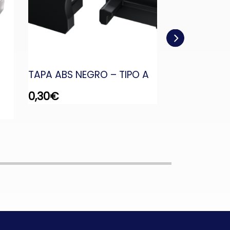
TAPA ABS NEGRO – TIPO A
TAPA ABS N
CABLE – TIPO
0,30
€
0,30
€