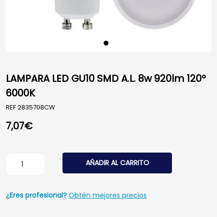
LAMPARA LED GU10 SMD A.L. 8w 920lm 120º
6000K
REF
2835708CW
7,07
€
LAMPARA LED GU10 SMD A.L. 8w 920lm 120º 6000K canti
AÑADIR AL CARRITO
¿Eres profesional?
Obtén mejores precios