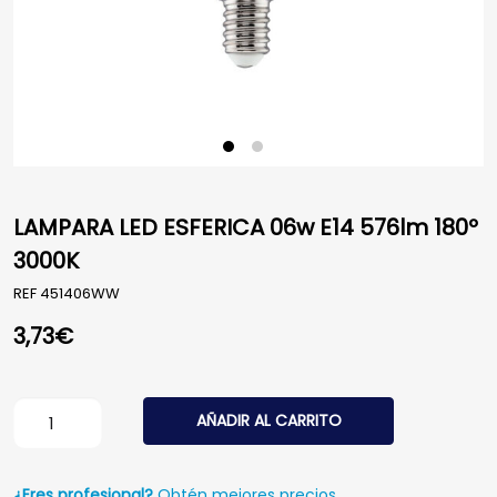
LAMPARA LED ESFERICA 06w E14 576lm 180º
3000K
REF
451406WW
3,73
€
LAMPARA LED ESFERICA 06w E14 576lm 180º 3000K cant
AÑADIR AL CARRITO
¿Eres profesional?
Obtén mejores precios