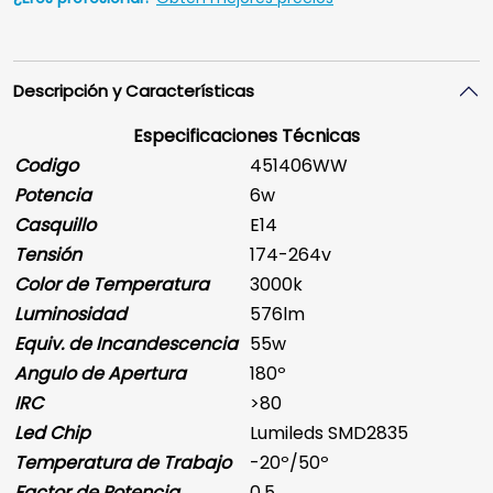
Descripción y Características
Especificaciones Técnicas
Codigo
451406WW
Potencia
6w
Casquillo
E14
Tensión
174-264v
Color de Temperatura
3000k
Luminosidad
576lm
Equiv. de Incandescencia
55w
Angulo de Apertura
180º
IRC
>80
Led Chip
Lumileds SMD2835
Temperatura de Trabajo
-20º/50º
Factor de Potencia
0.5