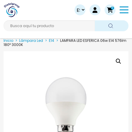
0
Busca aquí tu producto
Inicio
>
Lámpara Led
>
E14
>
LAMPARA LED ESFERICA 06w E14 576lm
180º 3000K