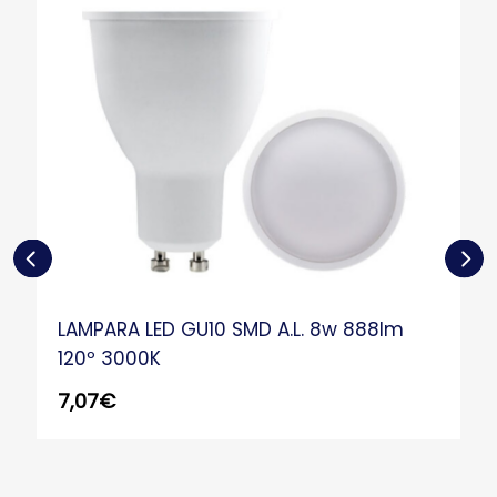
LAMPARA LED GU10 SMD A.L. 8w 888lm
120º 3000K
7,07
€