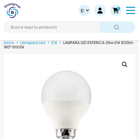
0
Busca aquí tu producto
Inicio
>
Lámpara Led
>
E14
>
LAMPARA LED ESFERICA 06w E14 600lm
180º 6000k