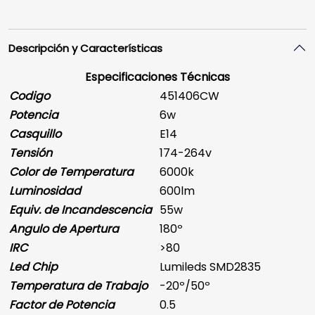
Descripción y Características
Especificaciones Técnicas
Codigo
451406CW
Potencia
6w
Casquillo
E14
Tensión
174-264v
Color de Temperatura
6000k
Luminosidad
600lm
Equiv. de Incandescencia
55w
Angulo de Apertura
180º
IRC
>80
Led Chip
Lumileds SMD2835
Temperatura de Trabajo
-20º/50º
Factor de Potencia
0.5