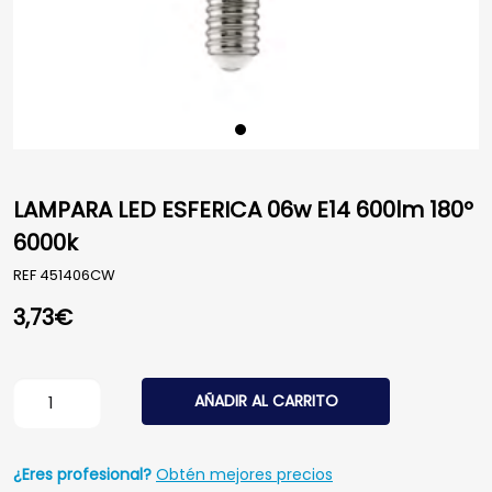
LAMPARA LED ESFERICA 06w E14 600lm 180º
6000k
REF
451406CW
3,73
€
LAMPARA LED ESFERICA 06w E14 600lm 180º 6000k cant
AÑADIR AL CARRITO
¿Eres profesional?
Obtén mejores precios