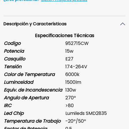
Descripción y Características
Especificaciones Técnicas
Codigo
952715CW
Potencia
15w
Casquillo
E27
Tensión
174-264V
Color de Temperatura
6000k
Luminosidad
1500lm
Equiv. de Incandescencia
130w
Angulo de Apertura
270º
IRC
>80
Led Chip
Lumileds SMD2835
Temperatura de Trabajo
-20º/50º
Factor de Potencia
0.5