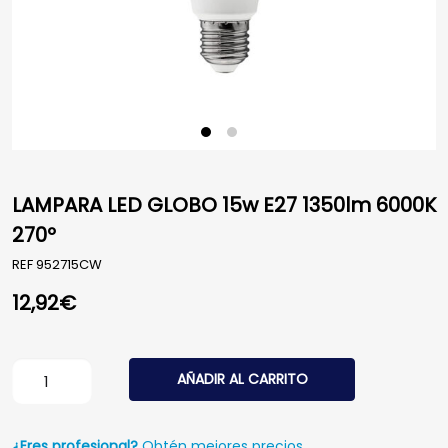
LAMPARA LED GLOBO 15w E27 1350lm 6000K
270º
REF
952715CW
12,92
€
LAMPARA LED GLOBO 15w E27 1350lm 6000K 270º canti
AÑADIR AL CARRITO
¿Eres profesional?
Obtén mejores precios