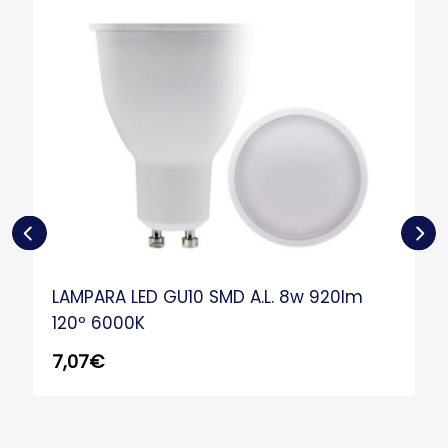
LAMPARA LED GU10 SMD A.L. 8w 920lm
120º 6000K
7,07
€