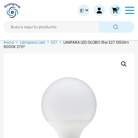
0
Busca aquí tu producto
Inicio
>
Lámpara Led
>
E27
>
LAMPARA LED GLOBO 15w E27 1350lm
6000K 270º