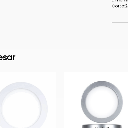
Corte:
esar