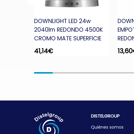
8w
DOWNLIGHT LED 24w
DOWN
 3000K
2040lm REDONDO 4500K
EMPOT
CROMO MATE SUPERFICIE
REDO
41,14
€
13,60
DISTELGROUP
Quiénes somos