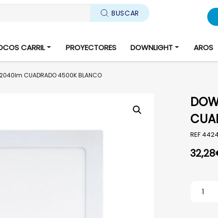
BUSCAR
OCOS CARRIL
PROYECTORES
DOWNLIGHT
AROS
 2040lm CUADRADO 4500K BLANCO
DOWN
CUA
REF
442
32,28
DOWNLI