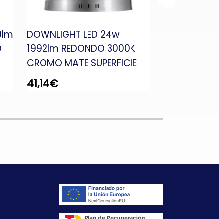
0lm
DOWNLIGHT LED 24w
DOWNLIGHT 
O
1992lm REDONDO 3000K
REDONDO 6
CROMO MATE SUPERFICIE
SUPERFICIE
41,14
€
18,15
€