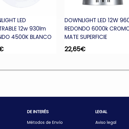
LIGHT LED
DOWNLIGHT LED 12W 96
RABLE 12w 930lm
REDONDO 6000k CROM
NDO 4500K BLANCO
MATE SUPERFICIE
€
22,65
€
DE INTERÉS
LEGAL
Métodos de Envío
Aviso legal