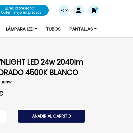
¿Eres profesional?
0
Obtén mejores precios
LÁMPARA LED
TUBOS
PANTALLAS
LIGHT LED 24w 2040lm
DRADO 4500K BLANCO
400NW
€
GHT LED 24w 2040lm CUADRADO 4500K BLANCO cantid
AÑADIR AL CARRITO