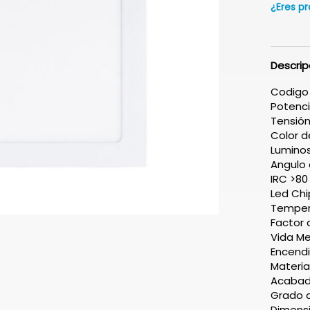
¿Eres pr
Descrip
Codigo
Potenc
Tensión
Color 
Lumino
Angulo 
IRC >80
Led Ch
Tempera
Factor 
Vida Me
Encendi
Materia
Acabad
Grado d
Dimens