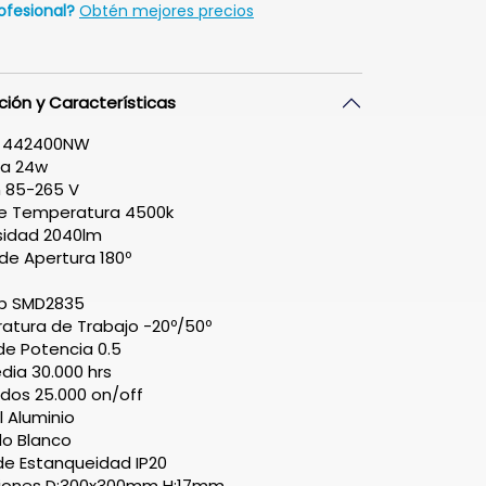
ofesional?
Obtén mejores precios
ción y Características
 442400NW
ia 24w
 85-265 V
de Temperatura 4500k
sidad 2040lm
de Apertura 180º
ip SMD2835
tura de Trabajo -20º/50º
de Potencia 0.5
dia 30.000 hrs
dos 25.000 on/off
l Aluminio
o Blanco
e Estanqueidad IP20
iones D:300x300mm H:17mm