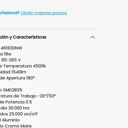
ofesional?
Obtén mejores precios
ción y Características
 461830NW
a 18w
 85-265 V
de Temperatura 4500k
sidad 1540lm
de Apertura 180º
ip SMD2835
tura de Trabajo -20º/50º
de Potencia 0.5
dia 30.000 hrs
dos 25.000 on/off
l Aluminio
o Cromo Mate