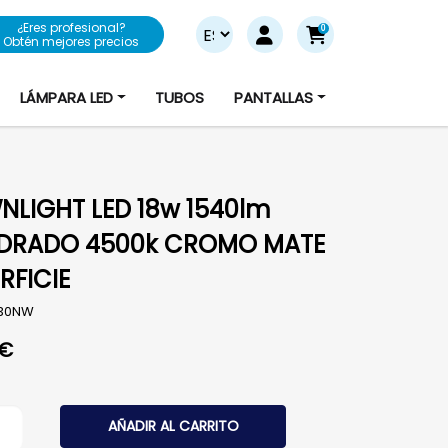
¿Eres profesional?
0
Obtén mejores precios
LÁMPARA LED
TUBOS
PANTALLAS
LIGHT LED 18w 1540lm
DRADO 4500k CROMO MATE
RFICIE
830NW
€
GHT LED 18w 1540lm CUADRADO 4500k CROMO MATE SUP
AÑADIR AL CARRITO