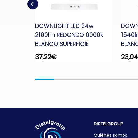
06w
DOWNLIGHT LED 24w
DOWNL
 3000K
2100lm REDONDO 6000k
1540
BLANCO SUPERFICIE
BLANC
37,22
€
23,04
DISTELGROUP
Quiénes somos