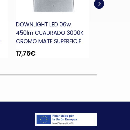
DOWNLIGHT LED 06w
DOWNLIGHT 
450lm CUADRADO 3000K
1540lm RED
k
CROMO MATE SUPERFICIE
BLANCO
17,76
€
16,60
€