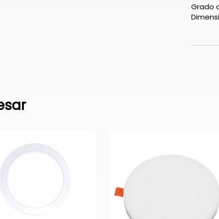
Grado d
Dimens
esar