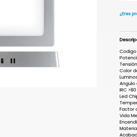
¿Eres pr
Descrip
Codigo
Potenci
Tensión
Color 
Lumino
Angulo 
IRC >80
Led Ch
Tempera
Factor 
Vida Me
Encendi
Materia
Acabad