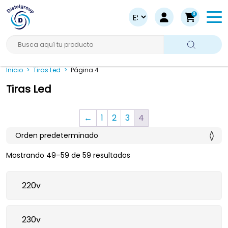
0
Busca aquí tu producto
Inicio
>
Tiras Led
>
Página 4
Tiras Led
←
1
2
3
4
Mostrando 49–59 de 59 resultados
220v
230v