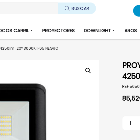
BUSCAR
OCOS CARRIL
PROYECTORES
DOWNLIGHT
AROS
4250lm 120º 3000K IP65 NEGRO
PROY
4250
REF
565
85,52
PROYEC