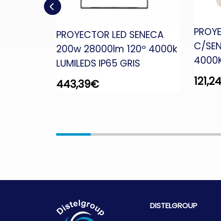
PROYE
ENECA
PROYECTOR LED SENECA
C/SE
º 5700k
200w 28000lm 120º 4000k
4000
S
LUMILEDS IP65 GRIS
121,2
443,39
€
DISTELGROUP