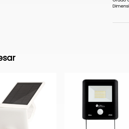
Dimens
esar