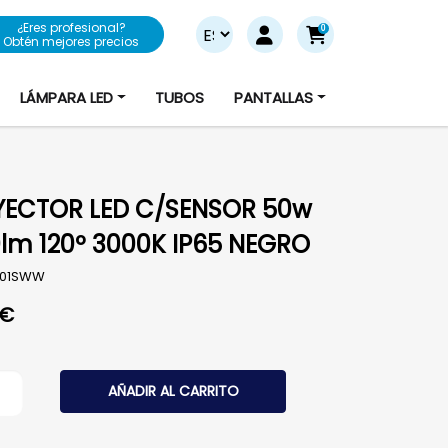
¿Eres profesional?
0
Obtén mejores precios
LÁMPARA LED
TUBOS
PANTALLAS
ECTOR LED C/SENSOR 50w
lm 120º 3000K IP65 NEGRO
001SWW
€
TOR LED C/SENSOR 50w 4250lm 120º 3000K IP65 NEGRO 
AÑADIR AL CARRITO