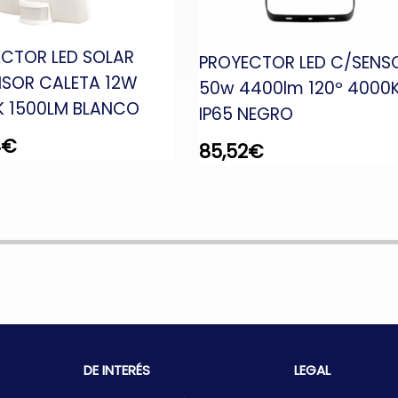
CTOR LED SOLAR
PROYECTOR LED C/SENS
NSOR CALETA 12W
50w 4400lm 120º 4000
K 1500LM BLANCO
IP65 NEGRO
4
€
85,52
€
DE INTERÉS
LEGAL