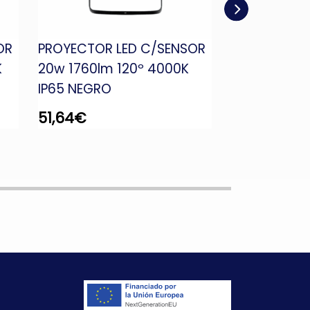
OR
PROYECTOR LED C/SENSOR
PROYECTOR 
K
20w 1760lm 120º 4000K
6000K IP54 
IP65 NEGRO
RECARGABLE
51,64
€
74,10
€