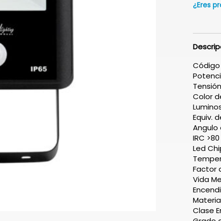
¿Eres pr
Descrip
Código
Potenc
Tensió
Color 
Lumino
Equiv. 
Angulo 
IRC >80
Led Ch
Temper
Factor 
Vida Me
Encendi
Material
Clase E
Grado 