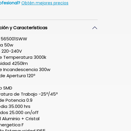
ofesional?
Obtén mejores precios
ción y Características
 565001SWW
ia 50w
n 220-240V
de Temperatura 3000k
sidad 4250lm
de Incandescencia 300w
de Apertura 120º
ip SMD
atura de Trabajo -25º/45º
de Potencia 0.9
dia 35.000 hrs
dos 25.000 on/off
 Aluminio + Cristal
nergetica F
de Estanqueidad IP65