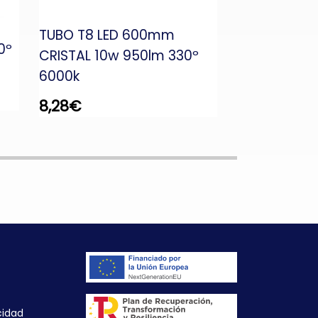
TUBO T8 LE
TUBO T8 LED 600mm
CRISTAL 22
0º
CRISTAL 10w 950lm 330º
6000k
6000k
16,70
€
8,28
€
cidad