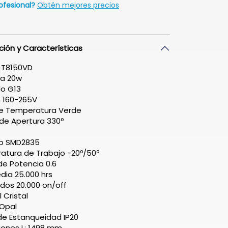
ofesional?
Obtén mejores precios
ción y Características
 T8150VD
ia 20w
lo G13
 160-265V
de Temperatura Verde
de Apertura 330º
ip SMD2835
tura de Trabajo -20º/50º
de Potencia 0.6
dia 25.000 hrs
dos 20.000 on/off
 Cristal
 Opal
e Estanqueidad IP20
ones L: 1498 mm