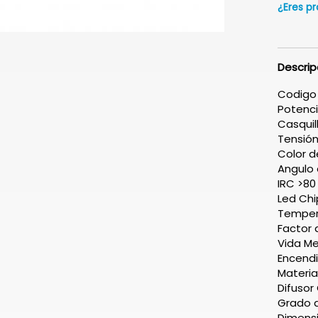
¿Eres pr
Descrip
Codigo
Potenc
Casquil
Tensión
Color 
Angulo 
IRC >80
Led Ch
Tempera
Factor 
Vida Me
Encendi
Material
Difusor
Grado d
Dimensi