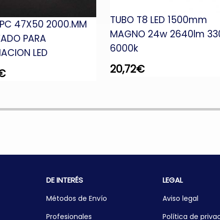
TUBO T8 LED 1500mm
 PC 47X50 2000.MM
MAGNO 24w 2640lm 33
EADO PARA
6000k
NACION LED
20,72
€
€
DE INTERÉS
LEGAL
Métodos de Envío
Aviso legal
Profesionales
Política de priva