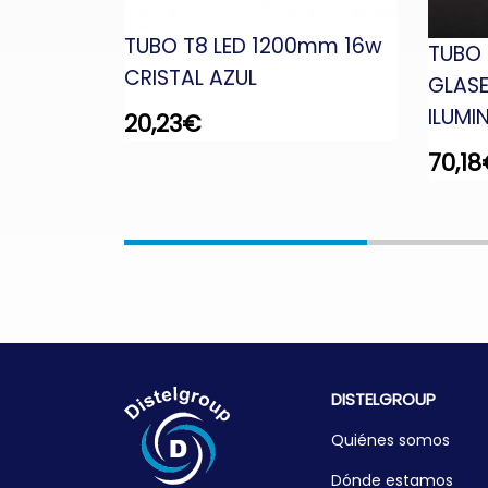
TUBO T8 LED 1200mm 16w
0mm
TUBO
CRISTAL AZUL
m 330º
GLAS
ILUMI
20,23
€
70,18
DISTELGROUP
Quiénes somos
Dónde estamos