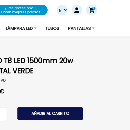
¿Eres profesional?
0
Obtén mejores precios
LÁMPARA LED
TUBOS
PANTALLAS
 T8 LED 1500mm 20w
TAL VERDE
0VD
€
8 LED 1500mm 20w CRISTAL VERDE cantidad
AÑADIR AL CARRITO