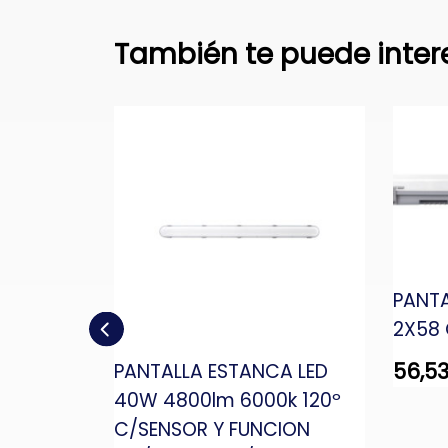
También te puede inter
PANTA
2X58 
56,5
A LED
PANTALLA ESTANCA LED
 6000k
40W 4800lm 6000k 120º
DE
C/SENSOR Y FUNCION