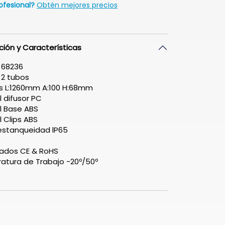
ofesional?
Obtén mejores precios
ción y Características
 68236
 2 tubos
s L:1260mm A:100 H:68mm
l difusor PC
l Base ABS
l Clips ABS
estanqueidad lP65
cados CE & RoHS
tura de Trabajo -20º/50º