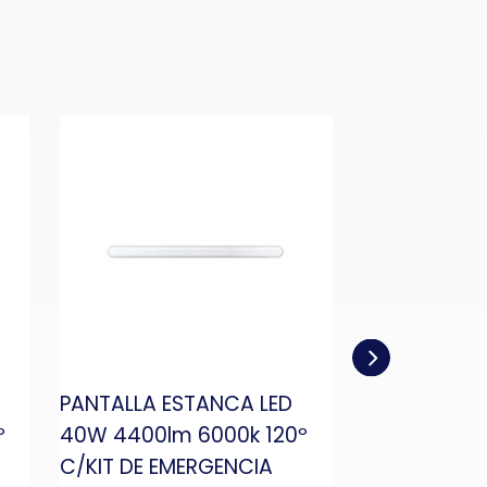
PANTALLA ESTANCA LED
PANTALLA E
º
40W 4400lm 6000k 120º
40W 4750lm
C/KIT DE EMERGENCIA
C/SENSOR Y