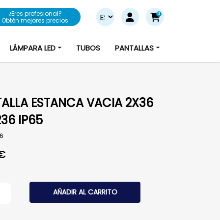
¿Eres profesional?
0
Obtén mejores precios
LÁMPARA LED
TUBOS
PANTALLAS
ALLA ESTANCA VACIA 2X36
36 IP65
6
€
LA ESTANCA VACIA 2X36 GS-236 IP65 cantidad
AÑADIR AL CARRITO