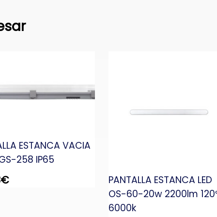
esar
LLA ESTANCA VACIA
GS-258 IP65
3
€
PANTALLA ESTANCA LED
OS-60-20w 2200lm 120
6000k