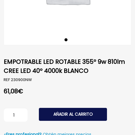
EMPOTRABLE LED ROTABLE 355º 9w 810lm
CREE LED 40º 4000k BLANCO
REF
230900NW
61,08
€
EMPOTRABLE LED ROTABLE 355º 9w 810lm CREE LED 40º
AÑADIR AL CARRITO
¿Eres profesional?
Obtén mejores precios