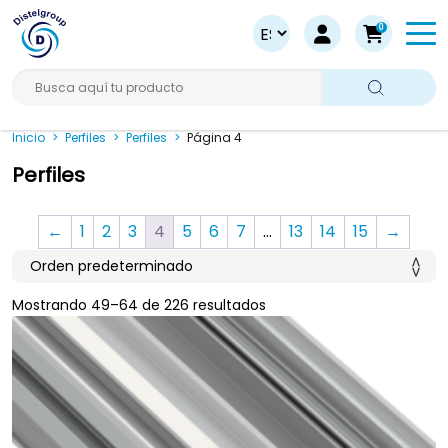
0
Busca aquí tu producto
Inicio
>
Perfiles
>
Perfiles
>
Página 4
Perfiles
←
1
2
3
4
5
6
7
…
13
14
15
→
Mostrando 49–64 de 226 resultados